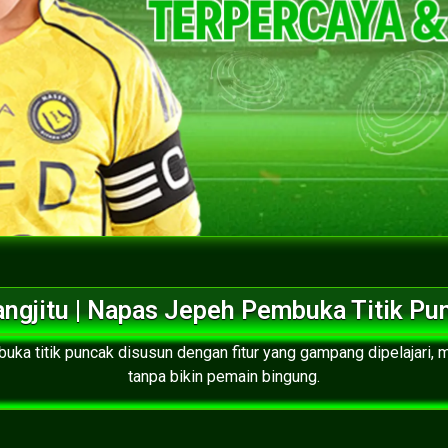
angjitu | Napas Jepeh Pembuka Titik Pu
uka titik puncak disusun dengan fitur yang gampang dipelajari,
tanpa bikin pemain bingung.