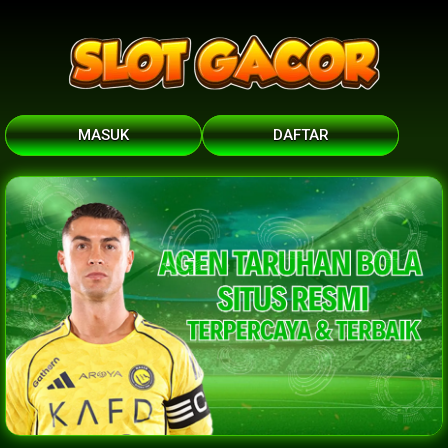
MASUK
DAFTAR