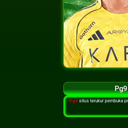
Pg9 
Pg9
situs terukur pembuka p