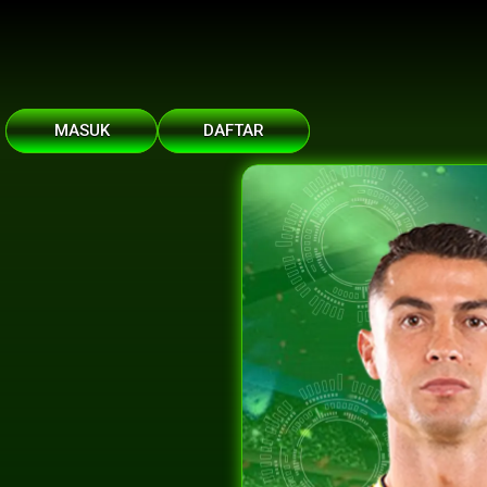
MASUK
DAFTAR