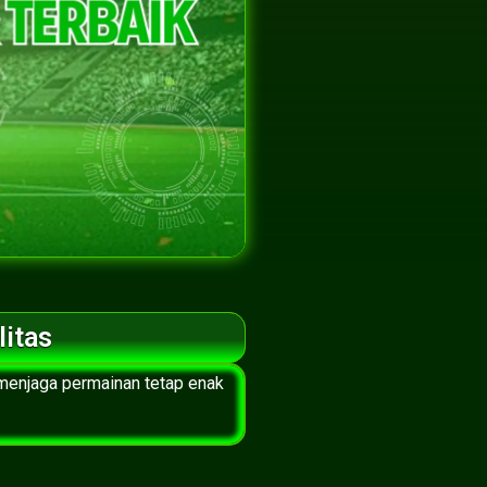
litas
 menjaga permainan tetap enak