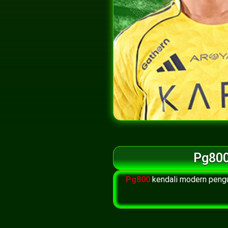
Pg800
Pg800
kendali modern pengu