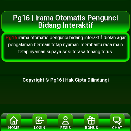
Pg16 | Irama Otomatis Pengunci
Bidang Interaktif
Pg16
irama otomatis pengunci bidang interaktif diolah agar
pengalaman bermain tetap nyaman, membantu rasa main
tetap nyaman supaya sesi terasa tenang terus.
Copyright © Pg16 | Hak Cipta Dilindungi
HOME
LOGIN
REGIS
BONUS
CHAT