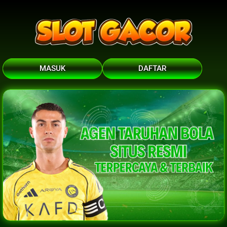
MASUK
DAFTAR