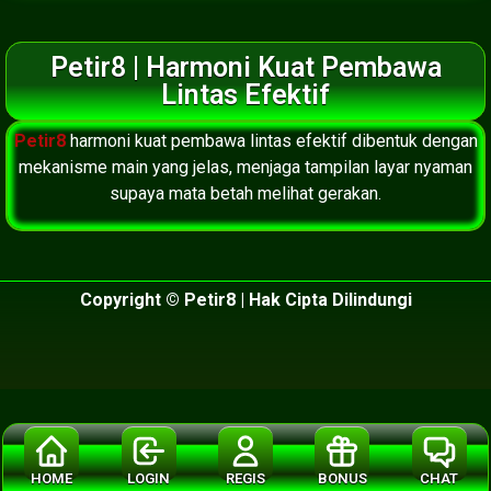
Petir8 | Harmoni Kuat Pembawa
Lintas Efektif
Petir8
harmoni kuat pembawa lintas efektif dibentuk dengan
mekanisme main yang jelas, menjaga tampilan layar nyaman
supaya mata betah melihat gerakan.
Copyright © Petir8 | Hak Cipta Dilindungi
HOME
LOGIN
REGIS
BONUS
CHAT