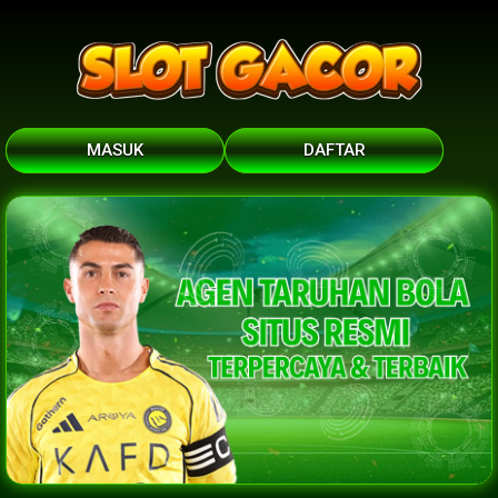
MASUK
DAFTAR