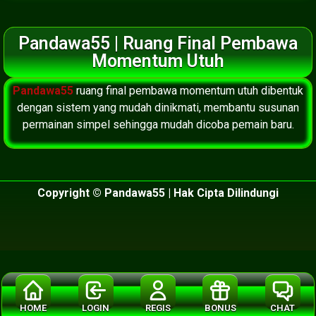
Pandawa55 | Ruang Final Pembawa
Momentum Utuh
Pandawa55
ruang final pembawa momentum utuh dibentuk
dengan sistem yang mudah dinikmati, membantu susunan
permainan simpel sehingga mudah dicoba pemain baru.
Copyright © Pandawa55 | Hak Cipta Dilindungi
HOME
LOGIN
REGIS
BONUS
CHAT