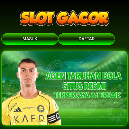
MASUK
DAFTAR