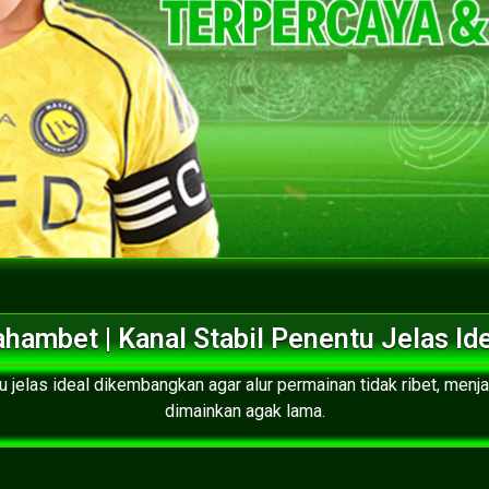
hambet | Kanal Stabil Penentu Jelas Id
tu jelas ideal dikembangkan agar alur permainan tidak ribet, men
dimainkan agak lama.