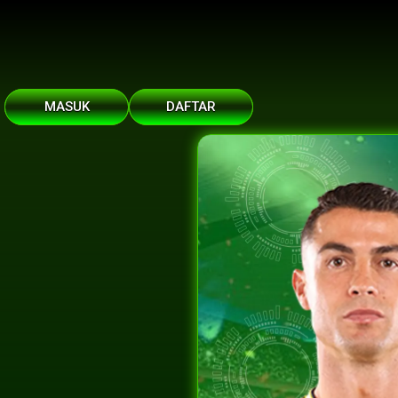
MASUK
DAFTAR