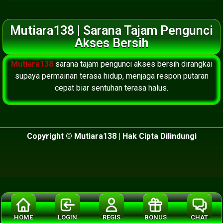
Mutiara138 | Sarana Tajam Pengunci
Akses Bersih
Mutiara138
sarana tajam pengunci akses bersih dirangkai
supaya permainan terasa hidup, menjaga respon putaran
cepat biar sentuhan terasa halus.
Copyright © Mutiara138 | Hak Cipta Dilindungi
HOME
LOGIN
REGIS
BONUS
CHAT