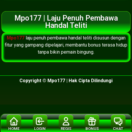
Mpo177 | Laju Penuh Pembawa
Handal Teliti
Mpo177
laju penuh pembawa handal teliti disusun dengan
fitur yang gampang dipelajari, membantu bonus terasa hidup
tanpa bikin pemain bingung.
Copyright © Mpo177 | Hak Cipta Dilindungi
HOME
LOGIN
REGIS
BONUS
CHAT