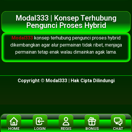
Modal333 | Konsep Terhubung
Pengunci Proses Hybrid
Modal333
konsep terhubung pengunci proses hybrid
dikembangkan agar alur permainan tidak ribet, menjaga
permainan tetap enak walau dimainkan agak lama.
Copyright © Modal333 | Hak Cipta Dilindungi
HOME
LOGIN
REGIS
BONUS
CHAT