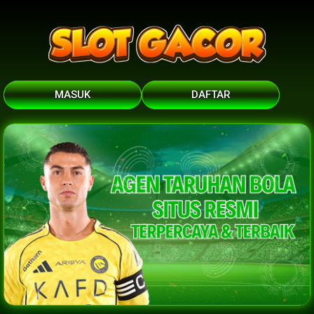
MASUK
DAFTAR