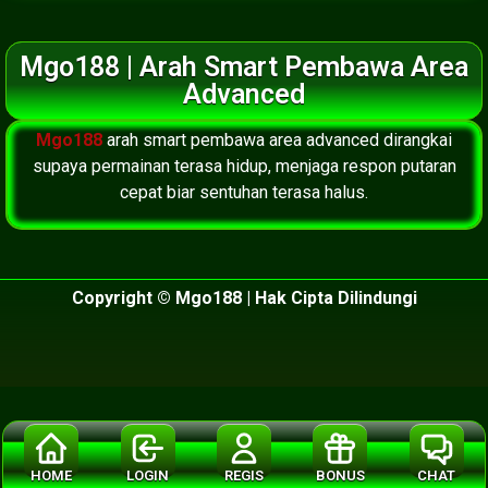
Mgo188 | Arah Smart Pembawa Area
Advanced
Mgo188
arah smart pembawa area advanced dirangkai
supaya permainan terasa hidup, menjaga respon putaran
cepat biar sentuhan terasa halus.
Copyright © Mgo188 | Hak Cipta Dilindungi
HOME
LOGIN
REGIS
BONUS
CHAT