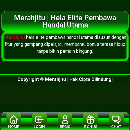
Merahjitu | Hela Elite Pembawa
Handal Utama
Merahjitu
hela elite pembawa handal utama disusun dengan
fitur yang gampang dipelajari, membantu bonus terasa hidup
tanpa bikin pemain bingung.
Copyright © Merahjitu | Hak Cipta Dilindungi
HOME
LOGIN
REGIS
BONUS
CHAT