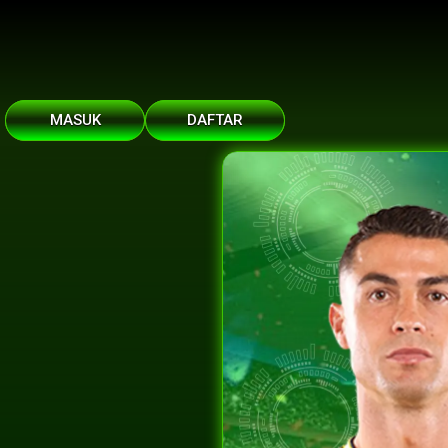
MASUK
DAFTAR