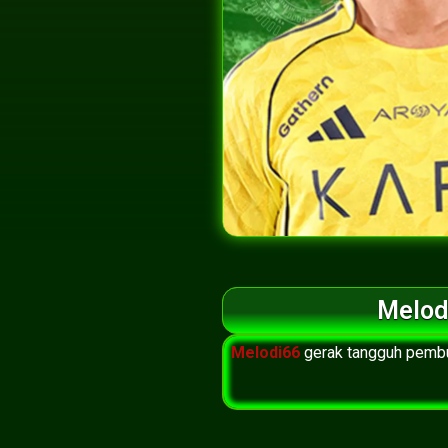
Melod
Melodi66
gerak tangguh pembu