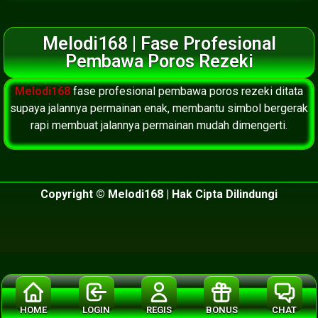
Melodi168 | Fase Profesional
Pembawa Poros Rezeki
Melodi168
fase profesional pembawa poros rezeki ditata
supaya jalannya permainan enak, membantu simbol bergerak
rapi membuat jalannya permainan mudah dimengerti.
Copyright © Melodi168 | Hak Cipta Dilindungi
HOME
LOGIN
REGIS
BONUS
CHAT