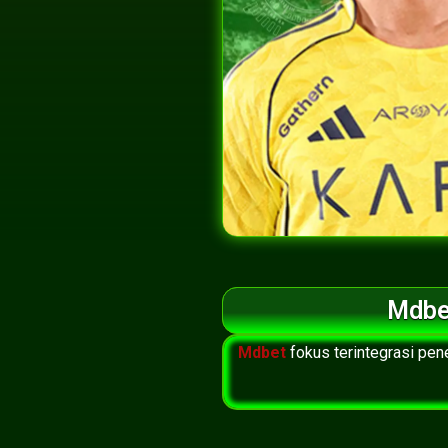
Mdbet
Mdbet
fokus terintegrasi pen