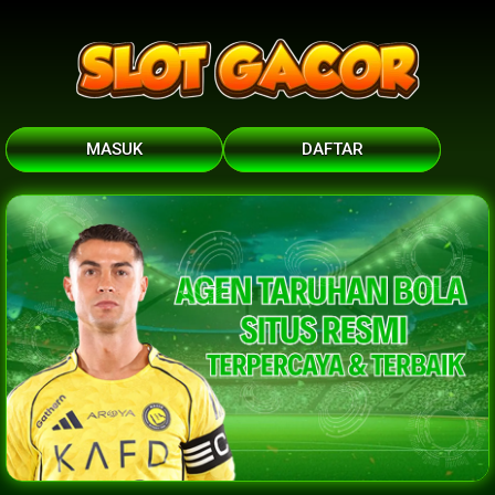
MASUK
DAFTAR