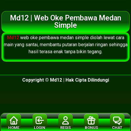
Md12 | Web Oke Pembawa Medan
Simple
Md12
web oke pembawa medan simple diolah lewat cara
main yang santai, membantu putaran berjalan ringan sehingga
hasil terasa enak tanpa bikin tegang.
Copyright © Md12 | Hak Cipta Dilindungi
HOME
LOGIN
REGIS
BONUS
CHAT