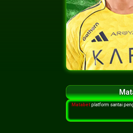
Mata
Matabet
platform santai pen