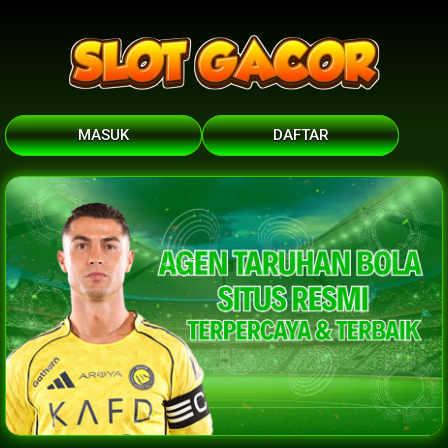
MASUK
DAFTAR