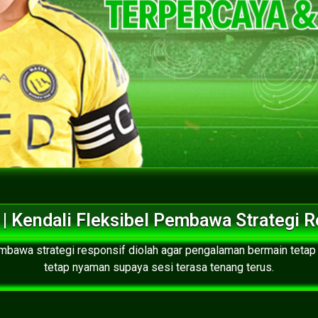
| Kendali Fleksibel Pembawa Strategi 
embawa strategi responsif diolah agar pengalaman bermain teta
tetap nyaman supaya sesi terasa tenang terus.