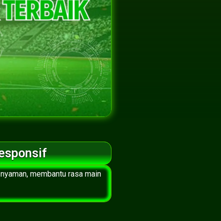
Responsif
p nyaman, membantu rasa main