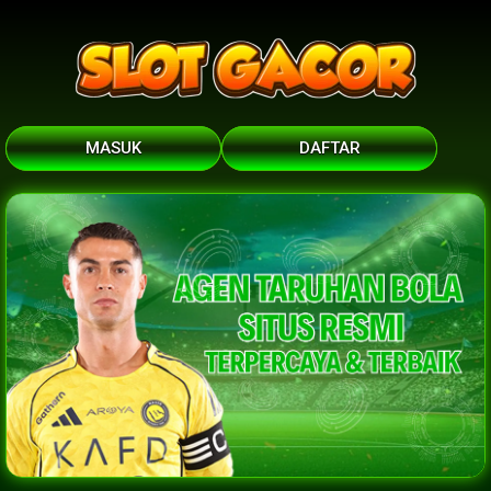
MASUK
DAFTAR