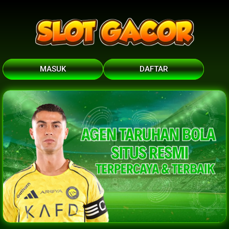
MASUK
DAFTAR