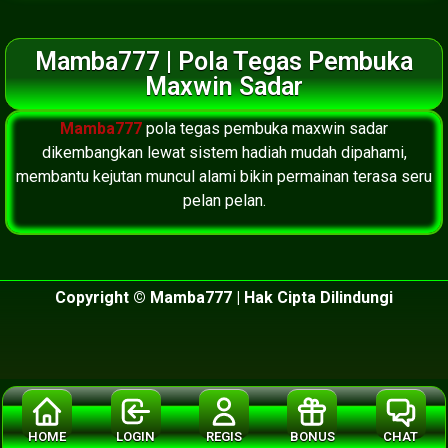
Mamba777 | Pola Tegas Pembuka
Maxwin Sadar
Mamba777
pola tegas pembuka maxwin sadar
dikembangkan lewat sistem hadiah mudah dipahami,
membantu kejutan muncul alami bikin permainan terasa seru
pelan pelan.
Copyright © Mamba777 | Hak Cipta Dilindungi
HOME
LOGIN
REGIS
BONUS
CHAT