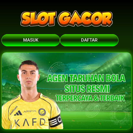
MASUK
DAFTAR