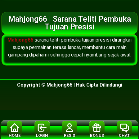
Mahjong66 | Sarana Teliti Pembuka
Tujuan Presisi
Mahjong66
sarana teliti pembuka tujuan presisi dirangkai
supaya permainan terasa lancar, membantu cara main
gampang dipahami sehingga cepat nyambung sejak awal.
Copyright © Mahjong66 | Hak Cipta Dilindungi
HOME
LOGIN
REGIS
BONUS
CHAT