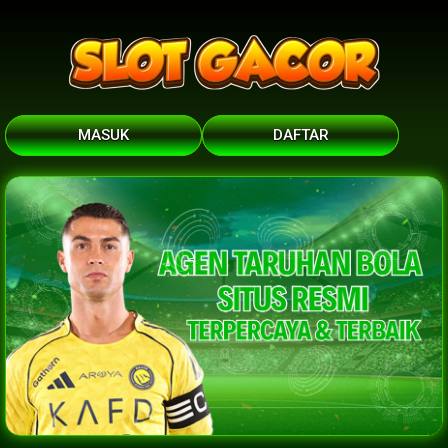
MASUK
DAFTAR