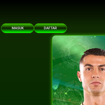
MASUK
DAFTAR