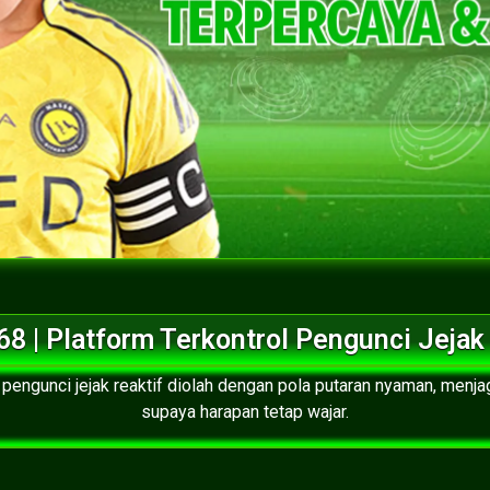
8 | Platform Terkontrol Pengunci Jejak
l pengunci jejak reaktif diolah dengan pola putaran nyaman, menj
supaya harapan tetap wajar.