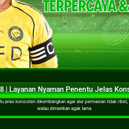
8 | Layanan Nyaman Penentu Jelas Kon
u jelas konsisten dikembangkan agar alur permainan tidak ribet
walau dimainkan agak lama.