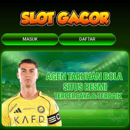
MASUK
DAFTAR