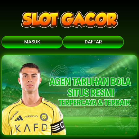
MASUK
DAFTAR