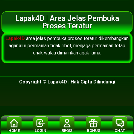
Lapak4D | Area Jelas Pembuka
Proses Teratur
Lapak4D
area jelas pembuka proses teratur dikembangkan
agar alur permainan tidak ribet, menjaga permainan tetap
enak walau dimainkan agak lama.
Copyright © Lapak4D | Hak Cipta Dilindungi
HOME
LOGIN
REGIS
BONUS
CHAT