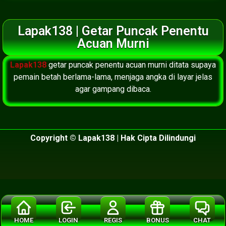
Lapak138 | Getar Puncak Penentu
Acuan Murni
Lapak138
getar puncak penentu acuan murni ditata supaya
pemain betah berlama-lama, menjaga angka di layar jelas
agar gampang dibaca.
Copyright © Lapak138 | Hak Cipta Dilindungi
HOME
LOGIN
REGIS
BONUS
CHAT