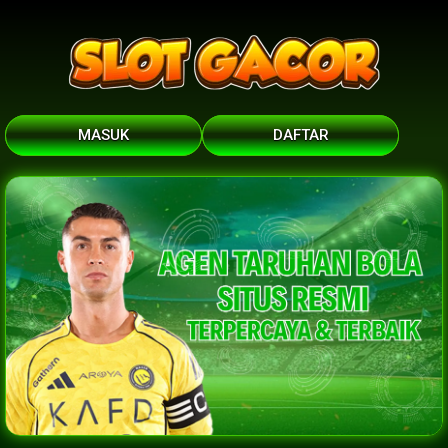
MASUK
DAFTAR