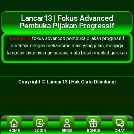
Lancar13 | Fokus Advanced
Pembuka Pijakan Progressif
Lancar13
fokus advanced pembuka pijakan progressif
dibentuk dengan mekanisme main yang jelas, menjaga
tampilan layar nyaman supaya mata betah melihat gerakan.
Copyright © Lancar13 | Hak Cipta Dilindungi
HOME
LOGIN
REGIS
BONUS
CHAT