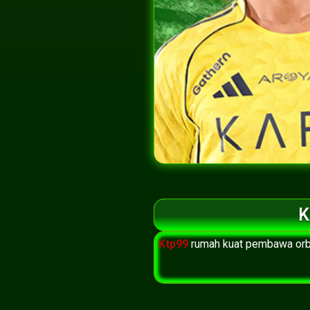
K
Ktp99
rumah kuat pembawa orbi