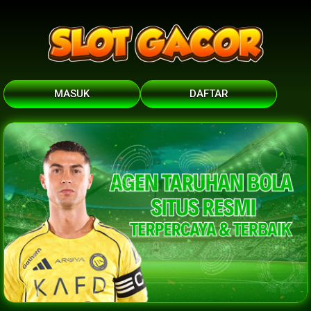
MASUK
DAFTAR