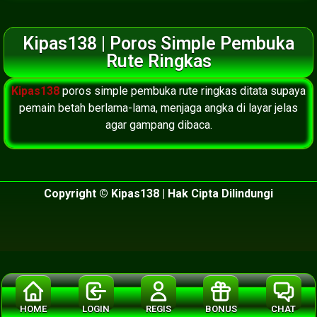
Kipas138 | Poros Simple Pembuka
Rute Ringkas
Kipas138
poros simple pembuka rute ringkas ditata supaya
pemain betah berlama-lama, menjaga angka di layar jelas
agar gampang dibaca.
Copyright © Kipas138 | Hak Cipta Dilindungi
HOME
LOGIN
REGIS
BONUS
CHAT