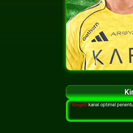
Ki
King40
kanal optimal penent