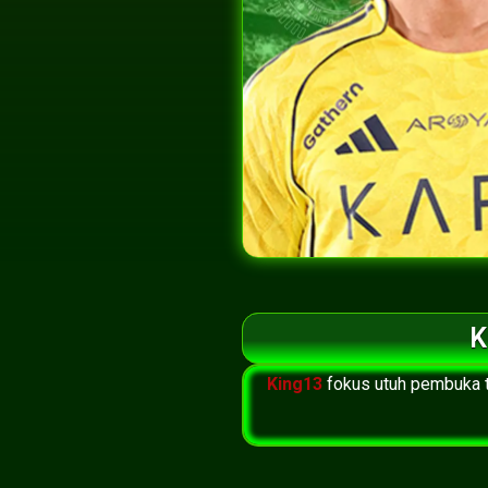
K
King13
fokus utuh pembuka t