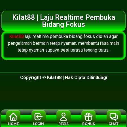
Kilat88 | Laju Realtime Pembuka
Bidang Fokus
Kilat88
laju realtime pembuka bidang fokus diolah agar
pengalaman bermain tetap nyaman, membantu rasa main
tetap nyaman supaya sesi terasa tenang terus.
Copyright © Kilat88 | Hak Cipta Dilindungi
HOME
LOGIN
REGIS
BONUS
CHAT