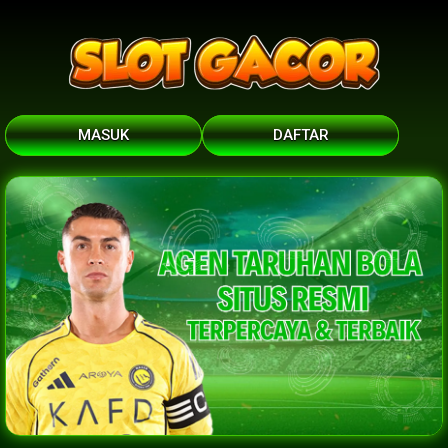
MASUK
DAFTAR