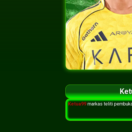
Ket
Ketua99
markas teliti pembuk