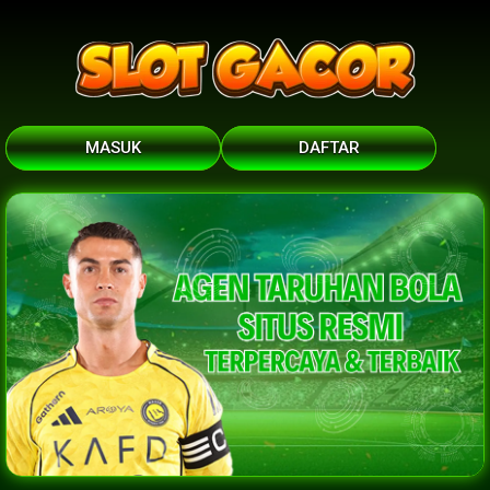
MASUK
DAFTAR