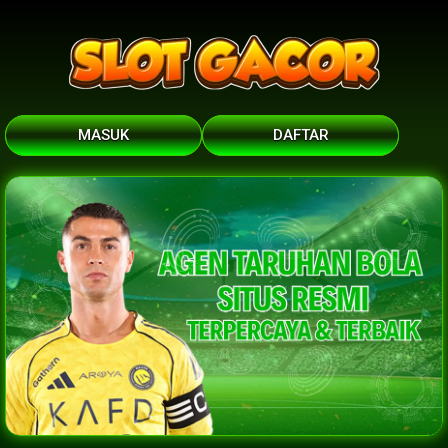
MASUK
DAFTAR