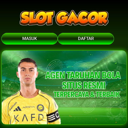
MASUK
DAFTAR