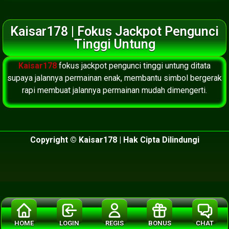
Kaisar178 | Fokus Jackpot Pengunci
Tinggi Untung
Kaisar178
fokus jackpot pengunci tinggi untung ditata
supaya jalannya permainan enak, membantu simbol bergerak
rapi membuat jalannya permainan mudah dimengerti.
Copyright © Kaisar178 | Hak Cipta Dilindungi
HOME
LOGIN
REGIS
BONUS
CHAT