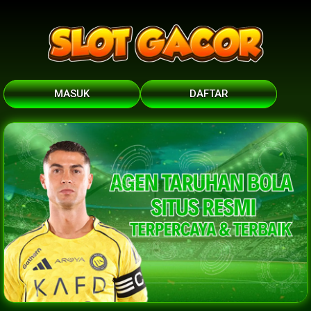
MASUK
DAFTAR