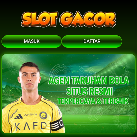
MASUK
DAFTAR