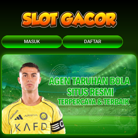
MASUK
DAFTAR