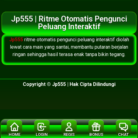
Jp555 | Ritme Otomatis Pengunci
Peluang Interaktif
Jp555
ritme otomatis pengunci peluang interaktif diolah
lewat cara main yang santai, membantu putaran berjalan
ringan sehingga hasil terasa enak tanpa bikin tegang.
Copyright © Jp555 | Hak Cipta Dilindungi
HOME
LOGIN
REGIS
BONUS
CHAT