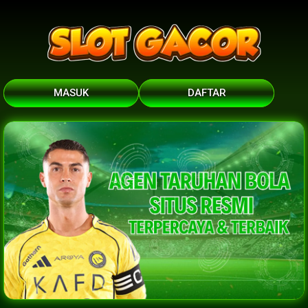
MASUK
DAFTAR