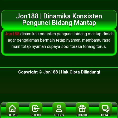
Jon188 | Dinamika Konsisten
Pengunci Bidang Mantap
Jon188
dinamika konsisten pengunci bidang mantap diolah
agar pengalaman bermain tetap nyaman, membantu rasa
main tetap nyaman supaya sesi terasa tenang terus.
Copyright © Jon188 | Hak Cipta Dilindungi
HOME
LOGIN
REGIS
BONUS
CHAT