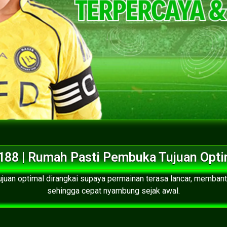
188 | Rumah Pasti Pembuka Tujuan Opti
juan optimal dirangkai supaya permainan terasa lancar, memban
sehingga cepat nyambung sejak awal.