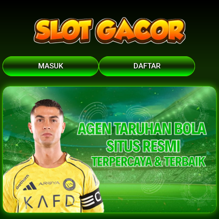
MASUK
DAFTAR