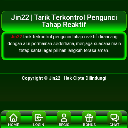
Jin22 | Tarik Terkontrol Pengunci
Tahap Reaktif
Jin22
tarik terkontrol pengunci tahap reaktif dirancang
dengan alur permainan sederhana, menjaga suasana main
tetap santai agar pilihan langkah terasa aman.
Copyright © Jin22 | Hak Cipta Dilindungi
HOME
LOGIN
REGIS
BONUS
CHAT